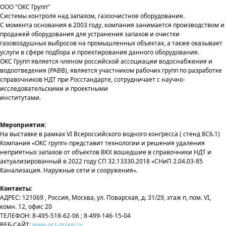
ООО "ОКС Групп"
Системы контроля над запахом, газоочистное оборудование.
С момента основания в 2003 году, компания занимается производством и
продажей оборудования для устранения запахов и очистки
газовоздушных выбросов на промышленных объектах, а также оказывает
услуги в сфере подбора и проектирования данного оборудования.
ОКС Групп является членом российской ассоциации водоснабжения и
водоотведения (РАВВ), является участником рабочих групп по разработке
справочников НДТ при Росстандарте, сотрудничает с научно-
исследовательскими и проектными
институтами.
Мероприятия:
На выставке в рамках VI Всероссийского водного конгресса ( стенд 8С6.1)
Компания «ОКС групп» представит технологии и решения удаления
неприятных запахов от объектов ВКХ вошедшие в справочники НДТ и
актуализированный в 2022 году СП 32.13330.2018 «СНиП 2.04.03-85
Канализация. Наружные сети и сооружения».
Контакты:
АДРЕС: 121069 , Россия, Москва, ул. Поварская, д. 31/29, этаж п, пом. VI,
комн. 12, офис 20
ТЕЛЕФОН: 8-495-518-62-06 ; 8-499-146-15-04
ВЕБ-САЙТ:
www.ocs-group.ru