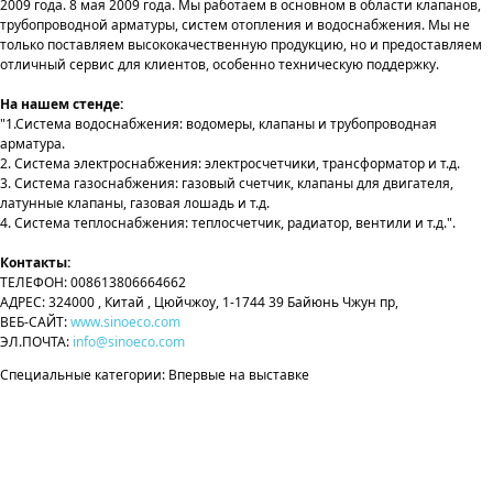
2009 года. 8 мая 2009 года. Мы работаем в основном в области клапанов,
трубопроводной арматуры, систем отопления и водоснабжения. Мы не
только поставляем высококачественную продукцию, но и предоставляем
отличный сервис для клиентов, особенно техническую поддержку.
На нашем стенде:
"1.Система водоснабжения: водомеры, клапаны и трубопроводная
арматура.
2. Система электроснабжения: электросчетчики, трансформатор и т.д.
3. Система газоснабжения: газовый счетчик, клапаны для двигателя,
латунные клапаны, газовая лошадь и т.д.
4. Система теплоснабжения: теплосчетчик, радиатор, вентили и т.д.".
Контакты:
ТЕЛЕФОН: 008613806664662
АДРЕС: 324000 , Китай , Цюйчжоу, 1-1744 39 Байюнь Чжун пр,
ВЕБ-САЙТ:
www.sinoeco.com
ЭЛ.ПОЧТА:
info@sinoeco.com
Cпециальные категории: Впервые на выставке