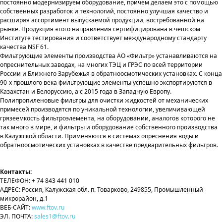
постоянно модернизируем оборудование, причем делаем это с помощью
собственных разработок и технологий, постоянно улучшая качество и
расширяя ассортимент выпускаемой продукции, востребованной на
рынке. Продукция этого направления сертифицирована в чешском
Институте тестирования и соответствует международному стандарту
качества NSF 61.
Фильтрующие элементы производства АО «Фильтр» устанавливаются на
опреснительных заводах, на многих ТЭЦ и ГРЭС по всей территории
России и Ближнего Зарубежья в обратноосмотических установках. С конца
90-х прошлого века фильтрующие элементы успешно экспортируются в
Казахстан и Белоруссию, а с 2015 года в Западную Европу.
Полипропиленовые фильтры для очистки жидкостей от механических
примесей производятся по уникальной технологии, увеличивающей
грязеемкость фильтроэлемента, на оборудовании, аналогов которого не
так много в мире, и фильтры и оборудование собственного производства
в Калужской области. Применяются в системах опреснения воды и
обратноосмотических установках в качестве предварительных фильтров.
Контакты:
ТЕЛЕФОН: + 74 843 441 010
АДРЕС: Россия, Калужская обл. п. Товарково, 249855, Промышленный
микрорайон, д.1
ВЕБ-САЙТ:
www.ftov.ru
ЭЛ. ПОЧТА:
sales1@ftov.ru