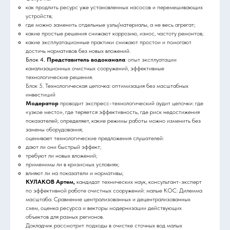
как продлить ресурс уже установленных насосов и перемешивающих
устройств;
где можно заменить отдельные узлы/материалы, а не весь агрегат;
какие простые решения снижают коррозию, износ, частоту ремонтов;
какие эксплуатационные практики снижают простои и помогают
достичь нормативов без новых вложений.
Блок 4.
Представитель водоканала
: опыт эксплуатации
канализационных очистных сооружений, эффективные
технологические решения.
Блок 5. Технологическая цепочка: оптимизация без масштабных
инвестиций
Модератор
проводит экспресс-технологический аудит цепочки: где
«узкое место», где теряется эффективность, где риск недостижения
показателей; определяет, какие режимы работы можно изменить без
замены оборудования;
оценивает технологические предложения слушателей:
дают ли они быстрый эффект;
требуют ли новых вложений;
применимы ли в кризисных условиях;
влияют ли на показатели и нормативы;
КУЛАКОВ Артем,
кандидат технических наук, консультант-эксперт
по эффективной работе очистных сооружений: малые КОС: Дилемма
масштаба. Сравнение централизованных и децентрализованных
схем, оценка ресурса и векторы модернизации действующих
объектов для разных регионов.
Докладчик рассмотрит подходы в очистке сточных вод малых