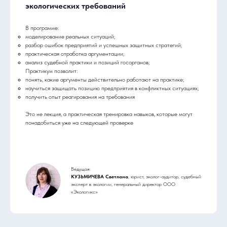
экологических требований
В программе:
моделирование реальных ситуаций;
разбор ошибок предприятий и успешных защитных стратегий;
практическая отработка аргументации;
анализ судебной практики и позиций госорганов;
Практикум позволит:
понять, какие аргументы действительно работают на практике;
научиться защищать позицию предприятия в конфликтных ситуациях;
получить опыт реагирования на требования
Это не лекция, а практическая тренировка навыков, которые могут
понадобиться уже на следующей проверке
Ведущая:
КУЗЬМИЧЕВА Светлана
, юрист, эколог-аудитор, судебный
эксперт в экологии, генеральный директор ООО
«Экологикс»