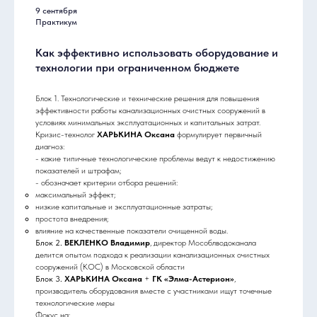
9 сентября
Практикум
Как эффективно использовать оборудование и
технологии при ограниченном бюджете
Блок 1. Технологические и технические решения для повышения
эффективности работы канализационных очистных сооружений в
условиях минимальных эксплуатационных и капитальных затрат.
Кризис-технолог
ХАРЬКИНА Оксана
формулирует первичный
диагноз:
- какие типичные технологические проблемы ведут к недостижению
показателей и штрафам;
- обозначает критерии отбора решений:
максимальный эффект;
низкие капитальные и эксплуатационные затраты;
простота внедрения;
влияние на качественные показатели очищенной воды.
Блок 2.
ВЕКЛЕНКО Владимир
, директор Мособлводоканала
делится опытом подхода к реализации канализационных очистных
сооружений (КОС) в Московской области
Блок 3.
ХАРЬКИНА Оксана
+
ГК «Элма-Астерион»
,
производитель оборудования вместе с участниками ищут точечные
технологические меры
Фокус на: