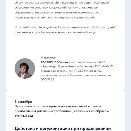
объектов разных регионов. Централизация или децентрализация,
объединение очистных сооружений или очистка в местах
образования. Расскажет о технологических возможностях
существующих объектов и потенциал их модернизации.
Итоговый блок: План действий кризис-технолога на 30–60–90 дней
с акцентом на стабилизацию качества очищенной воды
Модератор:
ХАРЬКИНА Оксана
, к.т.н., главный технолог ООО
«Архитектура Водных Технологий», эксперт НТС МинЖКХ
Московской области, член ТК 393 Минстроя РФ,
руководитель секции «Отведение и очистка сточных вод»
ЭТС РАВВ
9 сентября
Практикум по защите прав водопользователей в случае
предъявления различных требований, связанных со сбросом
сточных вод
Действия и аргументация при предъявлении