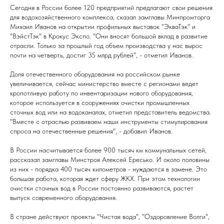
Сегодня в России более 120 предприятий предлагают свои решения
для водохозяйственного комплекса, сказал замглавы Минпромторга
Михаил Иванов на открытии профильных выставок "ЭкваТэк" и
"ВэйстТэк" в Крокус Экспо. "Они вносят большой вклад в развитие
отрасли. Только за прошлый год объем производства у нас вырос
почти на четверть, достиг 35 млрд рублей", - отметил Иванов.
Доля отечественного оборудования на российском рынке
увеличивается, сейчас министерство вместе с регионами ведет
кропотливую работу по инвентаризации нового оборудования,
которое используется в сооружениях очистки промышленных
сточных вод или на водоканалах, отметил представитель ведомства.
"Вместе с отраслью развиваем наши инструменты стимулирования
спроса на отечественные решения", - добавил Иванов.
В России насчитывается более 900 тысяч км коммунальных сетей,
рассказал замглавы Минстроя Алексей Ересько. И около половины
из них - порядка 400 тысяч километров - нуждаются в замене. Это
большая работа, которая ждет сферу ЖКХ. При этом технологии
очистки сточных вод в России постоянно развиваются, растет
выпуск современного оборудования.
В стране действуют проекты "Чистая вода", "Оздоровление Волги",