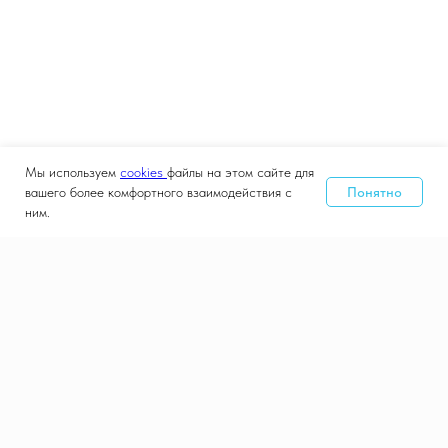
Мы используем
cookies
файлы на этом сайте для
Понятно
вашего более комфортного взаимодействия с
ним.
Дата и место проведения
8-10 сентября 2026
Крокус Экспо, Москва
Контакты
Документы
Конфиденциальность