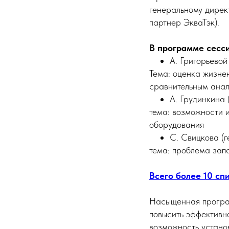
генеральному дирек
партнер ЭкваТэк).
В программе сесс
А. Григорьево
Тема: оценка жизне
сравнительным анал
А. Грудинкина
тема: возможности 
оборудования
С. Свицкова 
тема: проблема зап
Всего более 10 сп
Насыщенная програм
повысить эффективно
возможность устано