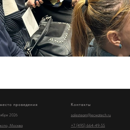
 место проведения
Контакты
тября 2026
salesteam@ecwatech.ru
кспо, Москва
+7 (495) 664-49-55