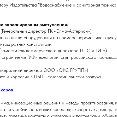
тору Издательства "Водоснабжение и санитарная техника"
ии запланированы выступления:
й (Генеральный директор ГК «Элма-Астерион»)
нного цикла оборудования на примере перемешивающих у
изом разных конструкций
 (заместитель коммерческого директора НПО «ЛИТ»)
и ограничения УФ-технологии: опыт российского производ
(генеральный директор ООО «ОКС ГРУПП»)
аха и коррозии в ЦБП. Технологии очистки воздуха
икеров
ма, инновационные решения и методы проектирования, к
сть и устойчивость ваших проектов; экспертные доклады; н
вить полезные контакты с коллегами и партнерами, обменя