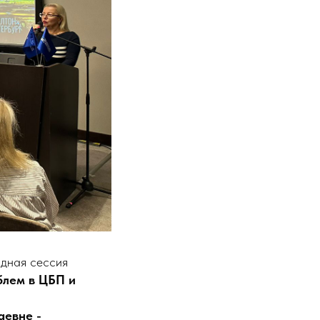
здная сессия
блем в ЦБП и
евне -