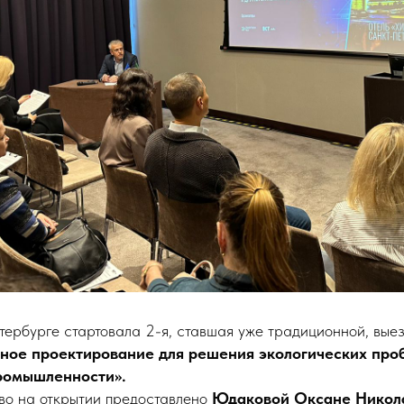
тербурге стартовала 2-я, ставшая уже традиционной, вые
ное проектирование для решения экологических про
промышленности».
во на открытии предоставлено
Юдаковой Оксане Никола