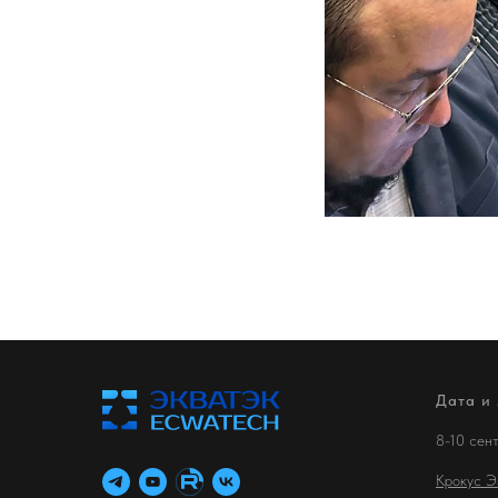
Дата и
8-10 сен
Крокус Э