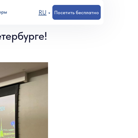
RU
оры
Посетить бесплатно
тербурге!