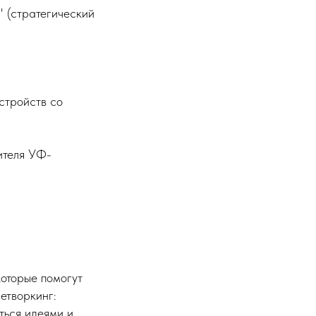
 (cтратегический
стройств со
ителя УФ-
оторые помогут
етворкинг:
ться идеями и