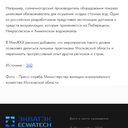
Например, солнечногорский производитель оборудования показал
шнековый обезвоживатель для осушения осадка сточных вод. Один
из российских разработчиков представил экспозицию датчиков и
средств визуализации, которые применяются на Люберецком,
Некрасовском и Химкинском водоканалах.
В МинЖКХ региона добавили, что мероприятие такого уровня
позволяет делиться лучшими практиками Московской области и
перенимать прогрессивный опыт других регионов и стран.
Источник -
360
Фото - Пресс-служба Министерства жилищно-коммунального
хозяйства Московской области
Дата и место проведения