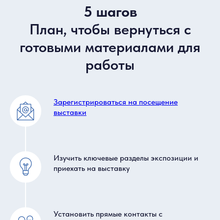
коммунальные сточные
5 шагов
промышленные сточные воды
сельскохозяйственные стоки
План, чтобы вернуться с
NEW
бытовые стоки
установки очистки сточных вод на судах
готовыми материалами для
утилизация осадка сточных вод
работы
Зарегистрироваться на посещение
выставки
Изучить ключевые разделы экспозиции и
Насосные системы
приехать на выставку
Производители насосов и насосных систем
представят свои новейшие разработки
Установить прямые контакты с