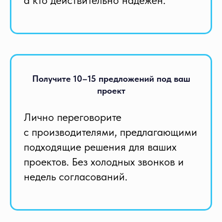
Водоподготовка
Получите 10–15 предложений под ваш
коммунальная и промышленная
проект
для энергетики
для сельского хозяйства
локальные водоочистные сооружения
Лично переговорите
NEW
бытовые системы
опреснение
с производителями, предлагающими
для речных, каботажных и морских судов
подходящие решения для ваших
проектов. Без холодных звонков и
недель согласований.