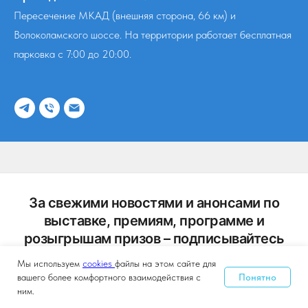
Пересечение МКАД (внешняя сторона, 66 км) и
Волоколамского шоссе. На территории работает бесплатная
парковка
c 7:00 до 20:00
.
За свежими новостями и анонсами по
выставке, премиям, программе и
розыгрышам призов – подписывайтесь
на наши каналы!
Мы используем
cookies
файлы на этом сайте для
Понятно
вашего более комфортного взаимодействия с
Отсканируйте QR-код в приложении вашего
ним.
мессенджера