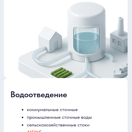
Другие направления
санитарно-технические устройства
строительство, ремонт и эксплуатация
водохозяйственных сооружений
гидрогеология
водные мелиорации
Беcтраншейные технологии
NO-DIG Москва