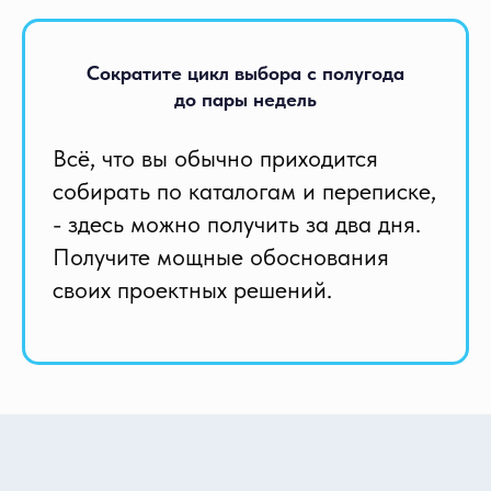
Водоснабжение
Сократите цикл выбора с полугода
до пары недель
промышленное
коммунальное
NEW
бытовое
Всё, что вы обычно приходится
сельскохозяйственное
оборотное
собирать по каталогам и переписке,
системы водоснабжения судов
- здесь можно получить за два дня.
Получите мощные обоснования
своих проектных решений.
Водоотведение