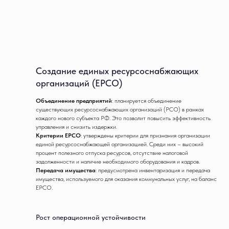
Создание единых ресурсоснабжающих
организаций (ЕРСО)
Объединение предприятий
: планируется объединение
существующих ресурсоснабжающих организаций (РСО) в рамках
каждого нового субъекта РФ. Это позволит повысить эффективность
управления и снизить издержки.
Критерии ЕРСО
: утверждены критерии для признания организации
единой ресурсоснабжающей организацией. Среди них – высокий
процент полезного отпуска ресурсов, отсутствие налоговой
задолженности и наличие необходимого оборудования и кадров.
Передача имущества
: предусмотрена инвентаризация и передача
имущества, используемого для оказания коммунальных услуг, на баланс
ЕРСО.
Рост операционной устойчивости