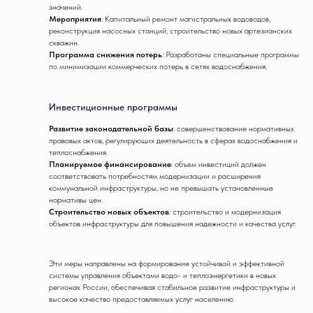
значений.
Мероприятия
: Капитальный ремонт магистральных водоводов,
реконструкция насосных станций, строительство новых артезианских
скважин.
Программа снижения потерь
: Разработаны специальные программы
по минимизации коммерческих потерь в сетях водоснабжения.
Инвестиционные программы
Развитие законодательной базы
: совершенствование нормативных
правовых актов, регулирующих деятельность в сферах водоснабжения и
теплоснабжения.
Планируемое финансирование
: объем инвестиций должен
соответствовать потребностям модернизации и расширения
коммунальной инфраструктуры, но не превышать установленные
нормативы цен.
Строительство новых объектов
: строительство и модернизация
объектов инфраструктуры для повышения надежности и качества услуг.
Эти меры направлены на формирование устойчивой и эффективной
системы управления объектами водо- и теплоэнергетики в новых
регионах России, обеспечивая стабильное развитие инфраструктуры и
высокое качество предоставляемых услуг населению.