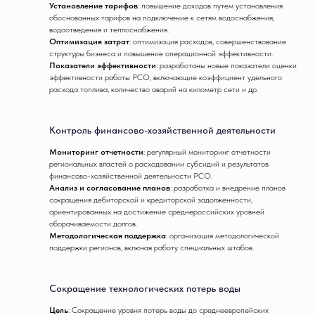
Установление тарифов
: повышение доходов путем установления
обоснованных тарифов на подключение к сетям водоснабжения,
водоотведения и теплоснабжения.
Оптимизация затрат
: оптимизация расходов, совершенствование
структуры бизнеса и повышение операционной эффективности.
Показатели эффективности
: разработаны новые показатели оценки
эффективности работы РСО, включающие коэффициент удельного
расхода топлива, количество аварий на километр сети и др.
Контроль финансово-хозяйственной деятельности
Мониторинг отчетности
: регулярный мониторинг отчетности
региональных властей о расходовании субсидий и результатов
финансово-хозяйственной деятельности РСО.
Анализ и согласование планов
: разработка и внедрение планов
сокращения дебиторской и кредиторской задолженности,
ориентированных на достижение среднероссийских уровней
оборачиваемости долгов.
Методологическая поддержка
: организация методологической
поддержки регионов, включая работу специальных штабов.
Сокращение технологических потерь воды
Цель
: Сокращение уровня потерь воды до среднеевропейских